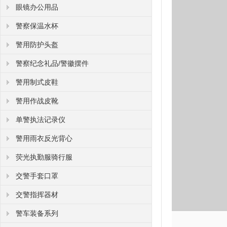
眼镜办公用品
警察保温水杯
警用防护头盔
警察纪念礼品/警徽摆件
警用制式皮鞋
警用作战皮靴
单警执法记录仪
警用雨衣反光背心
荧光执勤服骑行服
交警手套口罩
交警指挥器材
警车装备系列