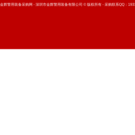
金辉警用装备采购网 - 深圳市金辉警用装备有限公司 © 版权所有 - 采购联系QQ：1933955533