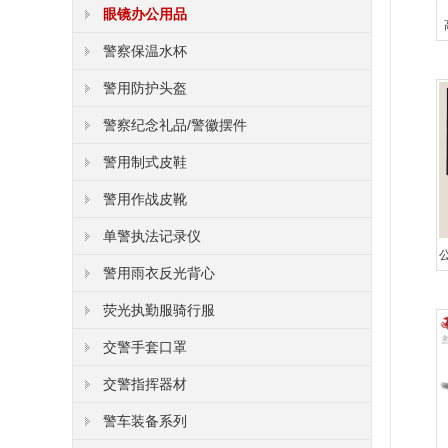
眼镜办公用品
警察保温水杯
警用防护头盔
警察纪念礼品/警徽摆件
警用制式皮鞋
警用作战皮靴
单警执法记录仪
警用雨衣反光背心
荧光执勤服骑行服
交警手套口罩
交警指挥器材
警车装备系列