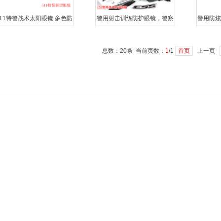
511特警战术太阳眼镜 多色防
警用射击训练防护眼镜，警察
警用防炫
炫目作战眼镜 警用运动眼镜
射击护目镜,ESS正品军警护目
偏光警察
眼镜
总数：20条 当前页数：
1
/1
首页
上一页