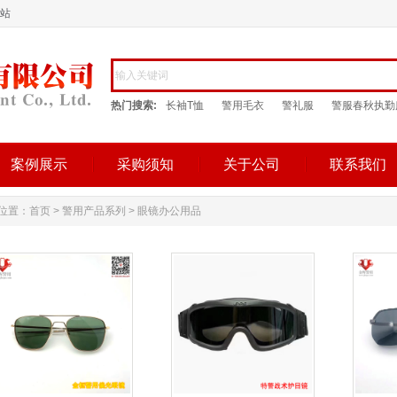
网站
热门搜索:
长袖T恤
警用毛衣
警礼服
警服春秋执勤
案例展示
采购须知
关于公司
联系我们
位置：
首页
>
警用产品系列
>
眼镜办公用品