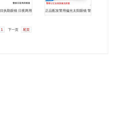
目执勤眼镜 日夜两用
正品配发警用偏光太阳眼镜 警
眼镜 正品POLICE专
察专用执勤眼镜 正品公安部配
发制
1
下一页
尾页