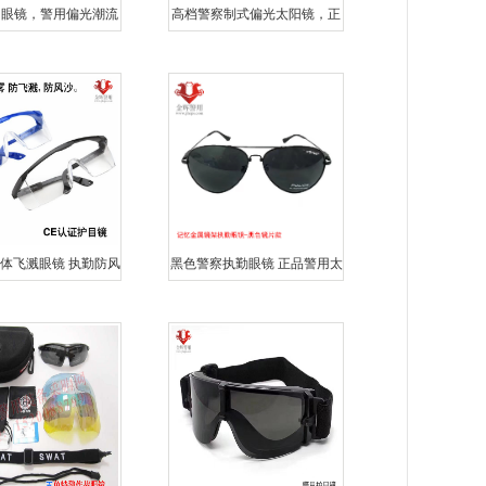
闲眼镜，警用偏光潮流
高档警察制式偏光太阳镜，正
新款男女警察户外眼镜
品警用眼镜，新式警用执勤眼
镜交警墨
体飞溅眼镜 执勤防风
黑色警察执勤眼镜 正品警用太
防喷射护目眼镜 实验
阳眼镜 交警执勤眼镜 交警专
室用
用眼