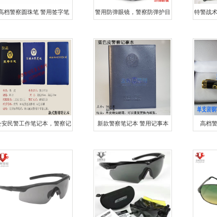
高档警察圆珠笔 警用签字笔
警用防弹眼镜，警察防弹护目
特警战
警察签字笔 黑色原装笔芯
镜，特警作战眼镜，特警作战
特警作
防弹眼镜
公安民警工作笔记本，警察记
新款警察笔记本 警用记事本
高档
事本，政治理论学习记录本
警察工作记录本 棕色黑色蓝色
警务