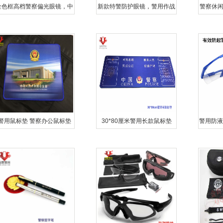
金色框高档警察偏光眼镜，中
新款特警防护眼镜，警用作战
警察休
国警察眼镜专卖，警用眼镜批
防护眼镜，防风眼镜，防散弹
眼镜，
发零售
作战眼镜
1
警用鼠标垫 警察办公鼠标垫
30*80厘米警用长款鼠标垫
警用防液
新型公安部大楼警察文化纪念
沙眼镜 
用品