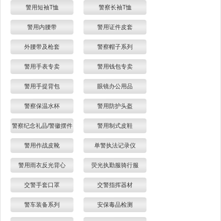
警用短袖T恤
警察长袖T恤
警用内腰带
警用证件皮套
外腰带及枪套
警察帽子系列
警用手表专卖
警用钱包专卖
警用手提背包
眼镜办公用品
警察保温水杯
警用防护头盔
警察纪念礼品/警徽摆件
警用制式皮鞋
警用作战皮靴
单警执法记录仪
警用雨衣反光背心
荧光执勤服骑行服
交警手套口罩
交警指挥器材
警车装备系列
安保毒品检测