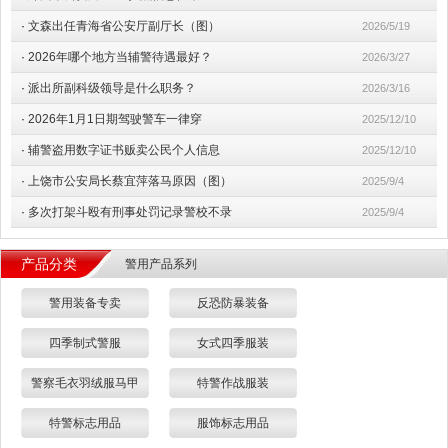
·
文森出任青海省公安厅副厅长（图）
2026/5/19
·
2026年哪个地方当辅警待遇最好？
2026/3/27
·
派出所副科级领导是什么职务？
2026/3/16
·
2026年1月1日期驾驶警车一律穿
2025/12/10
·
辅警盗用数字证书贩卖公民个人信息
2025/12/10
·
上饶市公安局长蔡宜萍落马原因（图）
2025/9/4
·
多次打架斗殴有刑事处罚记录警校不录
2025/9/4
产品分类
警用产品系列
警用装备专卖
反恐防暴装备
四季制式警服
女式四季服装
警察毛衣羽绒服马甲
特警作战服装
特警标志用品
服饰标志用品